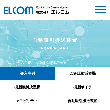
自動吸引搬送装置
CASE STUDY
ホーム
導入事例
自動吸引搬送装置
導入事例
ごみ圧縮減容機
樹脂燃料成型機
樹脂ボイラ
eモビリティ
自動吸引搬送装置