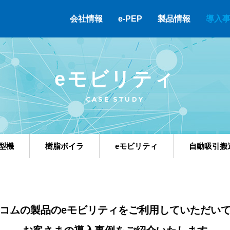
会社情報
e-PEP
製品情報
導入
eモビリティ
CASE STUDY
型機
樹脂ボイラ
eモビリティ
自動吸引搬
コムの製品のeモビリティをご利用していただい