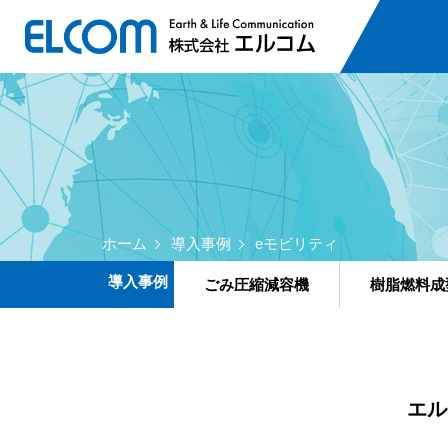
ホーム
導入事例
eモビリティ
導入事例
ごみ圧縮減容機
樹脂燃料成
エル