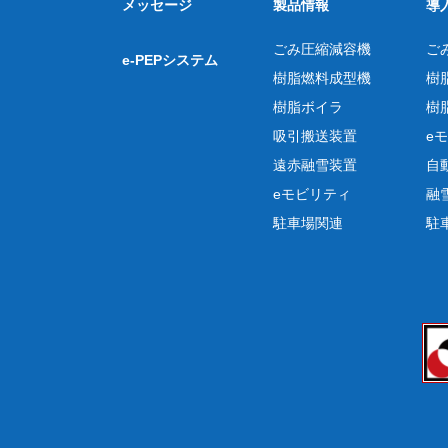
メッセージ
製品情報
導
ごみ圧縮減容機
ご
e-PEPシステム
樹脂燃料成型機
樹
樹脂ボイラ
樹
吸引搬送装置
e
遠赤融雪装置
自
eモビリティ
融
駐車場関連
駐