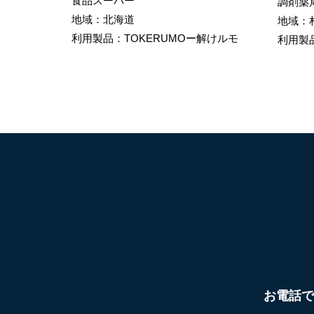
食品スーパー
調剤薬
地域：北海道
地域：
利用製品：TOKERUMOー解けルモ
利用製
お電話で