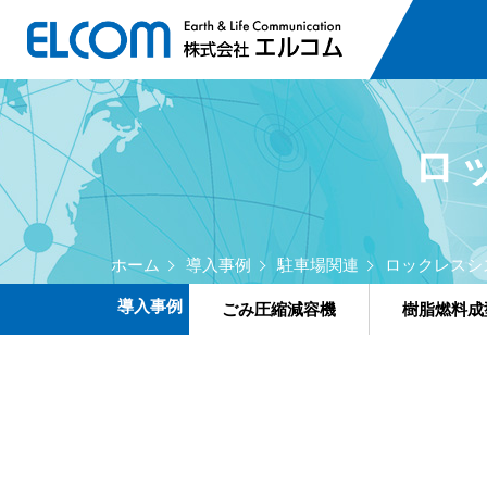
ロ
ホーム
導入事例
駐車場関連
ロックレスシ
導入事例
ごみ圧縮減容機
樹脂燃料成