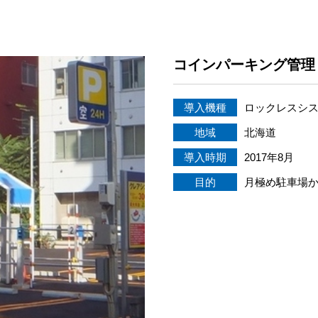
コインパーキング管理
導入機種
ロックレスシ
地域
北海道
導入時期
2017年8月
目的
月極め駐車場