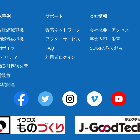
入事例
サポート
会社情報
み圧縮減容機
販売ネットワーク
会社概要・アクセス
脂燃料成型機
アフターサービス
事業内容・沿革
脂ボイラ
FAQ
SDGsの取り組み
モビリティ
利用者ログイン
動吸引搬送装置
雪装置
車場関連