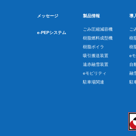
メッセージ
製品情報
導
ごみ圧縮減容機
ご
e-PEPシステム
樹脂燃料成型機
樹
樹脂ボイラ
樹
吸引搬送装置
e
遠赤融雪装置
自
eモビリティ
融
駐車場関連
駐