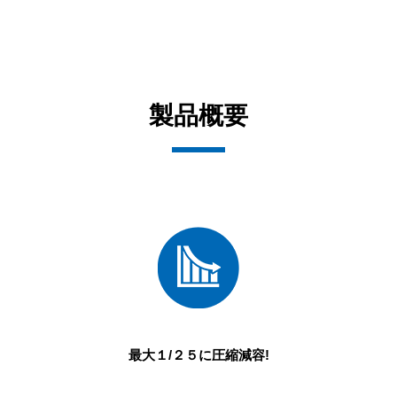
製品概要
最大１/２５に圧縮減容!