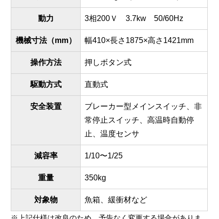
動力
3相200Ｖ 3.7kw 50/60Hz
機械寸法（mm）
幅410×長さ1875×高さ1421mm
操作方法
押しボタン式
駆動方式
直動式
安全装置
ブレーカー型メインスイッチ、非
常停止スイッチ、高温時自動停
止、温度センサ
減容率
1/10〜1/25
重量
350kg
対象物
魚箱、緩衝材など
※上記仕様は改良のため、予告なく変更する場合がありま