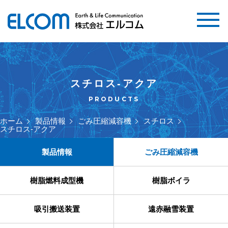
スチロス-アクア
PRODUCTS
ホーム
製品情報
ごみ圧縮減容機
スチロス
スチロス-アクア
製品情報
ごみ圧縮減容機
樹脂燃料成型機
樹脂ボイラ
吸引搬送装置
遠赤融雪装置